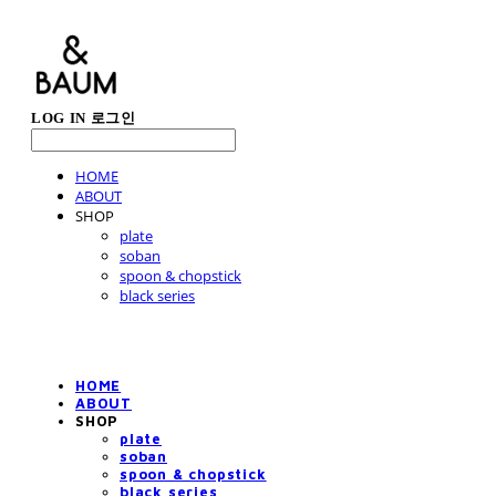
LOG IN
로그인
HOME
ABOUT
SHOP
plate
soban
spoon & chopstick
black series
HOME
ABOUT
SHOP
plate
soban
spoon & chopstick
black series