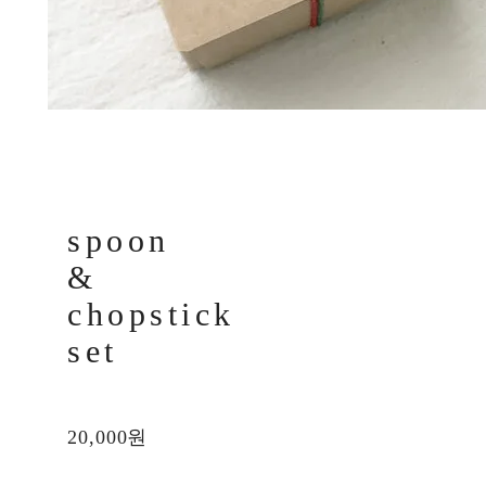
spoon
&
chopstick
set
20,000원