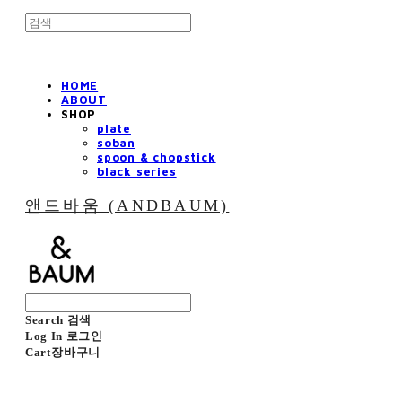
HOME
ABOUT
SHOP
plate
soban
spoon & chopstick
black series
앤드바움 (ANDBAUM)
Search
검색
Log In
로그인
Cart
장바구니